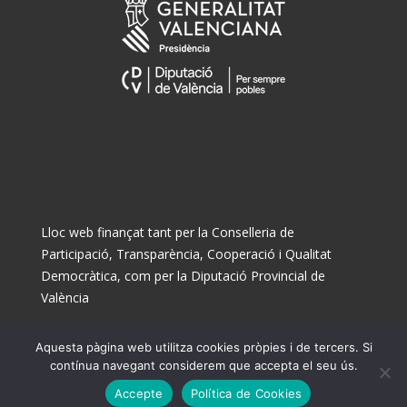
Lloc web finançat tant per la Conselleria de
Participació, Transparència, Cooperació i Qualitat
Democràtica, com per la Diputació Provincial de
València
Aquesta pàgina web utilitza cookies pròpies i de tercers. Si
© Ajuntament de Museros 2025
contínua navegant considerem que accepta el seu ús.
Accepte
Política de Cookies