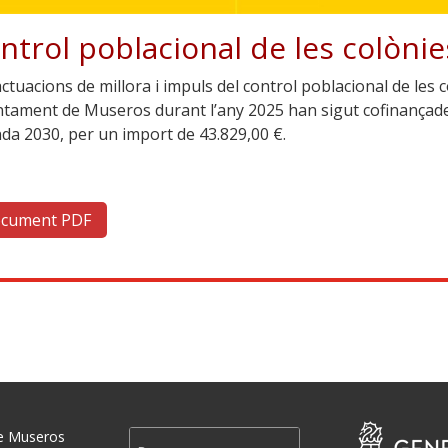
ntrol poblacional de les colònie
ctuacions de millora i impuls del control poblacional de les 
untament de Museros durant l’any 2025 han sigut cofinançade
da 2030, per un import de 43.829,00 €.
cument PDF
e Museros