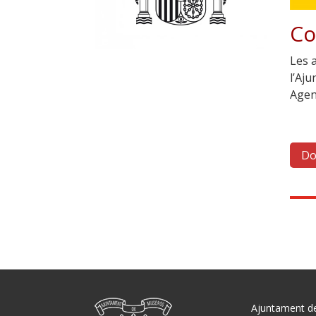
Co
Les a
l’Aj
Agen
Do
Ajuntament d