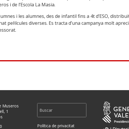
ros i de l’Escola La Masia.
lumnes i les alumnes, des de infantil fins a 4t d’ESO, distribuï
nat pel·lícules diverses. Es tracta d’una campanya molt aprec
essorat.
e Museros
ll, 1
os
Política de privacitat
0