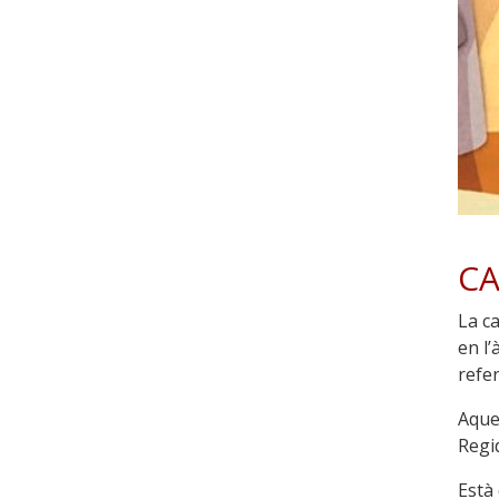
CA
La c
en l
refer
Aque
Regid
Està 