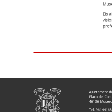
Muse
Els a
visio
prof
Ajuntament d
Plaça del Caste
46136 Muser
Tel. 96144168