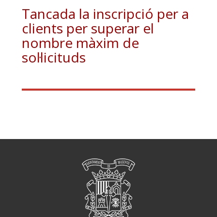
Tancada la inscripció per a
clients per superar el
nombre màxim de
sol·licituds