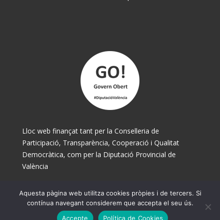
Lloc web finançat tant per la Conselleria de
Participació, Transparència, Cooperació i Qualitat
Democràtica, com per la Diputació Provincial de
València
Aquesta pàgina web utilitza cookies pròpies i de tercers. Si
© Ajuntament de Museros 2025
contínua navegant considerem que accepta el seu ús.
Accepte
Política de Cookies