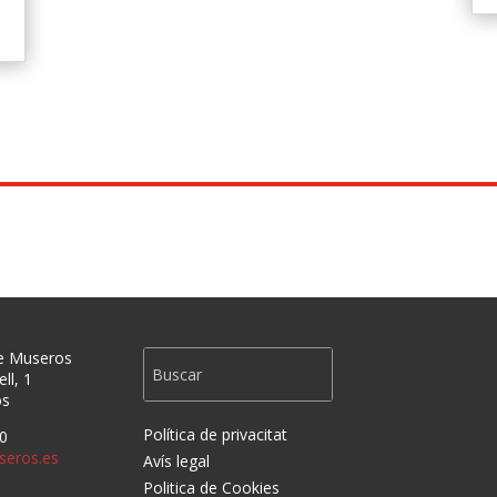
e Museros
ll, 1
os
Política de privacitat
0
eros.es
Avís legal
Politica de Cookies