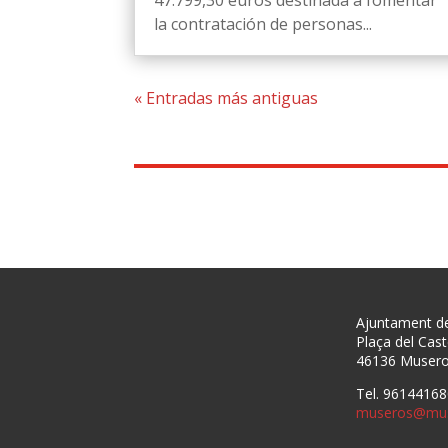
47.799,30 euros destinada a fomentar
la contratación de personas...
« Entradas más antiguas
Ajuntament d
Plaça del Caste
46136 Muser
Tel. 96144168
museros@mus