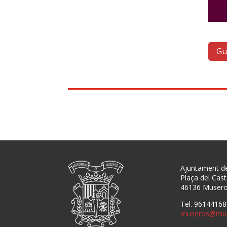
Gu
Ajuntament d
Plaça del Caste
46136 Muser
Tel. 96144168
museros@mus