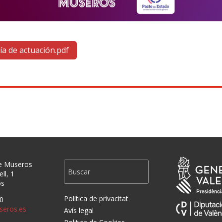
ía de actuación.pdf
e Museros
ll, 1
os
Política de privacitat
0
eros.es
Avís legal