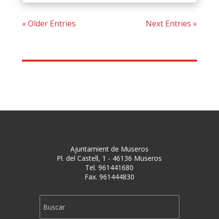
« Older Entries
Next Entries »
Ajuntamient de Museros
Pl. del Castell, 1 - 46136 Museros
Tel. 961441680
Fax. 961444830