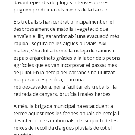
davant episodis de pluges intenses que es
puguen produir en els mesos de la tardor.
Els treballs s’han centrat principalment en el
desbrossament de matolls i vegetació que
envaïen el llit, garantint així una evacuació més
ràpida i segura de les aigües pluvials. Així
mateix, s’ha dut a terme la neteja de camins i
espais enjardinats gràcies a la labor dels peons
agrícoles que es van incorporar el passat mes
de juliol. En la neteja del barranc s’ha utilitzat
maquinària específica, com una
retroexcavadora, per a facilitar els treballs i la
retirada de canyars, brutícia i males herbes.
A més, la brigada municipal ha estat duent a
terme aquest mes les faenes anuals de neteja i
desinfecció dels embornals, del sequiol i de les
reixes de recollida d’aigües pluvials de tot el
municipi.