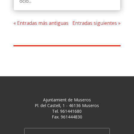
ocio...
« Entradas más antiguas
Entradas siguientes »
Ajuntamient de Museros
Pl. del Castell, 1 - 46136 Museros
Tel. 961441680
Fax. 961444830