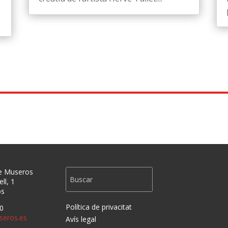
e Museros
ll, 1
os
Política de privacitat
0
eros.es
Avís legal