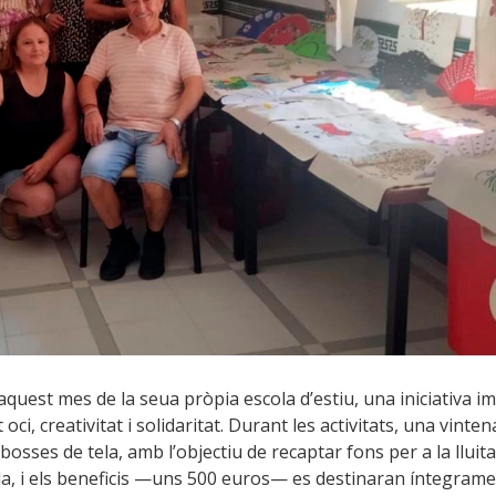
uest mes de la seua pròpia escola d’estiu, una iniciativa i
, creativitat i solidaritat. Durant les activitats, una vinte
bosses de tela, amb l’objectiu de recaptar fons per a la lluita
nda, i els beneficis —uns 500 euros— es destinaran íntegrame