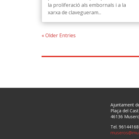
la proliferació als embornals i a la
xarxa de clavegueram...
« Older Entries
Ajuntament d
Plaça del Caste
46136 Muser
Tel. 96144168
museros@mus