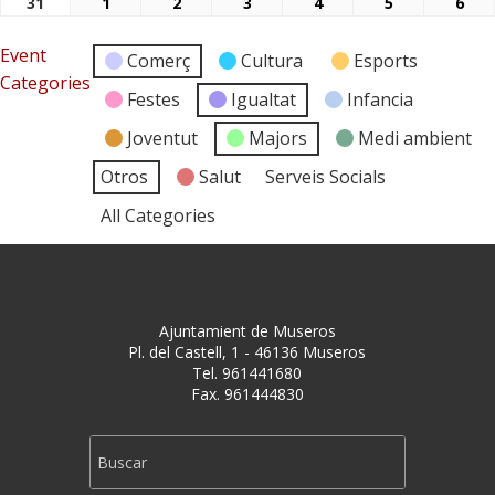
31
1
2
3
4
5
6
31/08/2026
01/09/2026
02/09/2026
03/09/2026
04/09/2026
05/09/2026
06/
Event
Comerç
Cultura
Esports
Categories
Festes
Igualtat
Infancia
Joventut
Majors
Medi ambient
Otros
Salut
Serveis Socials
All Categories
Ajuntamient de Museros
Pl. del Castell, 1 - 46136 Museros
Tel. 961441680
Fax. 961444830