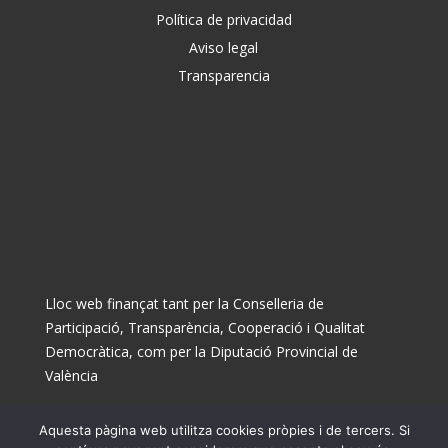
Política de privacidad
Aviso legal
Transparencia
Lloc web finançat tant per la Conselleria de
Participació, Transparència, Cooperació i Qualitat
Democràtica, com per la Diputació Provincial de
València
Aquesta pàgina web utilitza cookies pròpies i de tercers. Si
© Ajuntament de Museros 2025