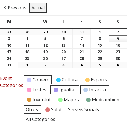
Previous
Actual
M
T
W
T
F
S
S
Dimarts
Dimecres
Dijous
Divendres
Dissabte
Di
Dilluns
27
28
29
30
31
1
2
27/07/2026
28/07/2026
29/07/2026
30/07/2026
31/07/2026
01/08/2026
02/
3
4
5
6
7
8
03/08/2026
04/08/2026
05/08/2026
06/08/2026
07/08/2026
08/08/2026
9
09/
10
11
12
13
14
15
16
10/08/2026
11/08/2026
12/08/2026
13/08/2026
14/08/2026
15/08/2026
16/
17
18
19
20
21
22
23
17/08/2026
18/08/2026
19/08/2026
20/08/2026
21/08/2026
22/08/2026
23/
24
25
26
27
28
29
30
24/08/2026
25/08/2026
26/08/2026
27/08/2026
28/08/2026
29/08/2026
30/
31
1
2
3
4
5
6
31/08/2026
01/09/2026
02/09/2026
03/09/2026
04/09/2026
05/09/2026
06/
Event
Comerç
Cultura
Esports
Categories
Festes
Igualtat
Infancia
Joventut
Majors
Medi ambient
Otros
Salut
Serveis Socials
All Categories