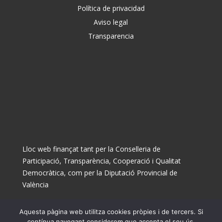
Política de privacidad
Aviso legal
Transparencia
Lloc web finançat tant per la Conselleria de
Participació, Transparència, Cooperació i Qualitat
Democràtica, com per la Diputació Provincial de
València
Aquesta pàgina web utilitza cookies pròpies i de tercers. Si
© Ajuntament de Museros 2025
contínua navegant considerem que accepta el seu ús.