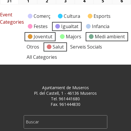
31
1
2
3
4
5
6
31/08/2026
01/09/2026
02/09/2026
03/09/2026
04/09/2026
05/09/2026
06/
Event
Comerç
Cultura
Esports
Categories
Festes
Igualtat
Infancia
Joventut
Majors
Medi ambient
Otros
Salut
Serveis Socials
All Categories
Ajuntamient de Museros
Pl. del Castell, 1 - 46136 Museros
Tel. 961441680
Fax. 961444830