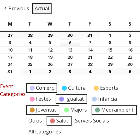
Previous
Actual
M
T
W
T
F
S
S
Dimarts
Dimecres
Dijous
Divendres
Dissabte
Di
Dilluns
27
28
29
30
31
1
2
27/07/2026
28/07/2026
29/07/2026
30/07/2026
31/07/2026
01/08/2026
02/
3
4
5
7
8
9
03/08/2026
04/08/2026
05/08/2026
6
07/08/2026
08/08/2026
09/
06/08/2026
10
11
12
13
14
15
16
10/08/2026
11/08/2026
12/08/2026
13/08/2026
14/08/2026
15/08/2026
16/
17
18
19
20
21
22
23
17/08/2026
18/08/2026
19/08/2026
20/08/2026
21/08/2026
22/08/2026
23/
24
25
26
27
28
29
30
24/08/2026
25/08/2026
26/08/2026
27/08/2026
28/08/2026
29/08/2026
30/
31
1
2
3
4
5
6
31/08/2026
01/09/2026
02/09/2026
03/09/2026
04/09/2026
05/09/2026
06/
Event
Comerç
Cultura
Esports
Categories
Festes
Igualtat
Infancia
Joventut
Majors
Medi ambient
Otros
Salut
Serveis Socials
All Categories