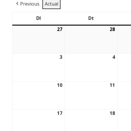
Previous
Actual
Dl
Dt
Dilluns
Dimarts
27
28
27/07/2026
28/07/
3
4
03/08/2026
04/08/
10
11
10/08/2026
11/08/
17
18
17/08/2026
18/08/