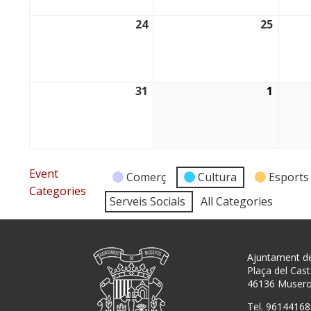
24
25
24/08/2026
25/08/
31
1
31/08/2026
01/09/
Event
Comerç
Cultura
Esports
Categories
Serveis Socials
All Categories
Ajuntament d
Plaça del Caste
46136 Muser
Tel. 96144168