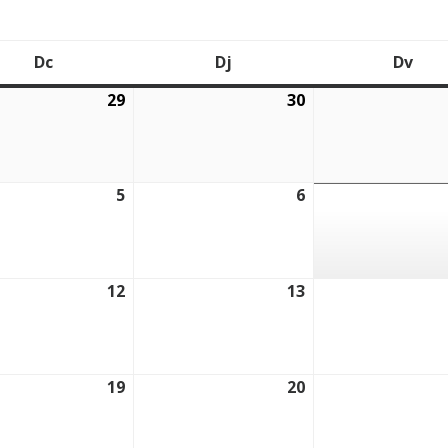
Dc
Dj
Dv
Dimecres
Dijous
Div
29
30
2026
29/07/2026
30/07/2026
5
6
2026
05/08/2026
06/08/2026
12
13
2026
12/08/2026
13/08/2026
19
20
2026
19/08/2026
20/08/2026