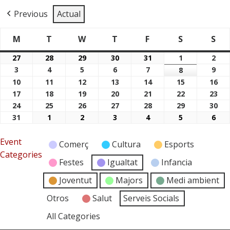
Previous
Actual
M
T
W
T
F
S
S
Dimarts
Dimecres
Dijous
Divendres
Dissabte
Di
Dilluns
27
28
29
30
31
1
2
27/07/2026
28/07/2026
29/07/2026
30/07/2026
31/07/2026
01/08/2026
02/
3
4
5
6
7
9
03/08/2026
04/08/2026
05/08/2026
06/08/2026
07/08/2026
8
09/
08/08/2026
10
11
12
13
14
15
16
10/08/2026
11/08/2026
12/08/2026
13/08/2026
14/08/2026
15/08/2026
16/
17
18
19
20
21
22
23
17/08/2026
18/08/2026
19/08/2026
20/08/2026
21/08/2026
22/08/2026
23/
24
25
26
27
28
29
30
24/08/2026
25/08/2026
26/08/2026
27/08/2026
28/08/2026
29/08/2026
30/
31
1
2
3
4
5
6
31/08/2026
01/09/2026
02/09/2026
03/09/2026
04/09/2026
05/09/2026
06/
Event
Comerç
Cultura
Esports
Categories
Festes
Igualtat
Infancia
Joventut
Majors
Medi ambient
Otros
Salut
Serveis Socials
All Categories