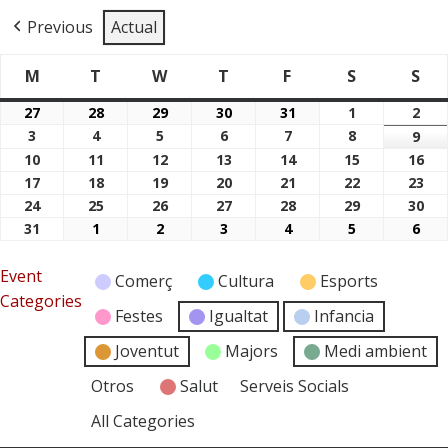
Previous
Actual
M
T
W
T
F
S
S
Dimarts
Dimecres
Dijous
Divendres
Dissabte
Di
Dilluns
27
28
29
30
31
1
2
27/07/2026
28/07/2026
29/07/2026
30/07/2026
31/07/2026
01/08/2026
02/
3
4
5
6
7
8
03/08/2026
04/08/2026
05/08/2026
06/08/2026
07/08/2026
08/08/2026
9
09/
10
11
12
13
14
15
16
10/08/2026
11/08/2026
12/08/2026
13/08/2026
14/08/2026
15/08/2026
16/
17
18
19
20
21
22
23
17/08/2026
18/08/2026
19/08/2026
20/08/2026
21/08/2026
22/08/2026
23/
24
25
26
27
28
29
30
24/08/2026
25/08/2026
26/08/2026
27/08/2026
28/08/2026
29/08/2026
30/
31
1
2
3
4
5
6
31/08/2026
01/09/2026
02/09/2026
03/09/2026
04/09/2026
05/09/2026
06/
Event
Comerç
Cultura
Esports
Categories
Festes
Igualtat
Infancia
Joventut
Majors
Medi ambient
Otros
Salut
Serveis Socials
All Categories