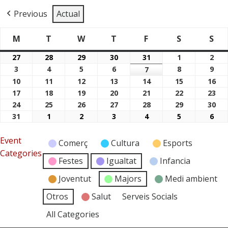
Previous
Actual
M
T
W
T
F
S
S
Dimarts
Dimecres
Dijous
Divendres
Dissabte
Di
Dilluns
27
28
29
30
31
1
2
27/07/2026
28/07/2026
29/07/2026
30/07/2026
31/07/2026
01/08/2026
02/
3
4
5
6
8
9
03/08/2026
04/08/2026
05/08/2026
06/08/2026
7
08/08/2026
09/
07/08/2026
10
11
12
13
14
15
16
10/08/2026
11/08/2026
12/08/2026
13/08/2026
14/08/2026
15/08/2026
16/
17
18
19
20
21
22
23
17/08/2026
18/08/2026
19/08/2026
20/08/2026
21/08/2026
22/08/2026
23/
24
25
26
27
28
29
30
24/08/2026
25/08/2026
26/08/2026
27/08/2026
28/08/2026
29/08/2026
30/
31
1
2
3
4
5
6
31/08/2026
01/09/2026
02/09/2026
03/09/2026
04/09/2026
05/09/2026
06/
Event
Comerç
Cultura
Esports
Categories
Festes
Igualtat
Infancia
Joventut
Majors
Medi ambient
Otros
Salut
Serveis Socials
All Categories