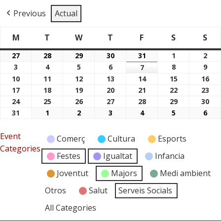
Previous
Actual
M
T
W
T
F
S
S
Dimarts
Dimecres
Dijous
Divendres
Dissabte
Di
Dilluns
27
28
29
30
31
1
2
27/07/2026
28/07/2026
29/07/2026
30/07/2026
31/07/2026
01/08/2026
02/
3
4
5
6
8
9
03/08/2026
04/08/2026
05/08/2026
06/08/2026
7
08/08/2026
09/
07/08/2026
10
11
12
13
14
15
16
10/08/2026
11/08/2026
12/08/2026
13/08/2026
14/08/2026
15/08/2026
16/
17
18
19
20
21
22
23
17/08/2026
18/08/2026
19/08/2026
20/08/2026
21/08/2026
22/08/2026
23/
24
25
26
27
28
29
30
24/08/2026
25/08/2026
26/08/2026
27/08/2026
28/08/2026
29/08/2026
30/
31
1
2
3
4
5
6
31/08/2026
01/09/2026
02/09/2026
03/09/2026
04/09/2026
05/09/2026
06/
Event
Comerç
Cultura
Esports
Categories
Festes
Igualtat
Infancia
Joventut
Majors
Medi ambient
Otros
Salut
Serveis Socials
All Categories