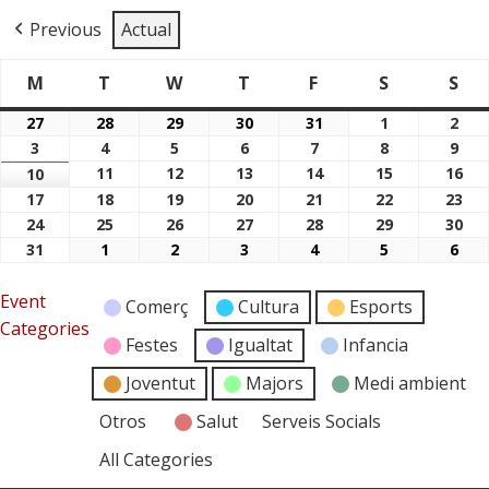
Previous
Actual
M
T
W
T
F
S
S
Dimarts
Dimecres
Dijous
Divendres
Dissabte
Di
Dilluns
27
28
29
30
31
1
2
27/07/2026
28/07/2026
29/07/2026
30/07/2026
31/07/2026
01/08/2026
02/
3
4
5
6
7
8
9
03/08/2026
04/08/2026
05/08/2026
06/08/2026
07/08/2026
08/08/2026
09/
11
12
13
14
15
16
10
11/08/2026
12/08/2026
13/08/2026
14/08/2026
15/08/2026
16/
10/08/2026
17
18
19
20
21
22
23
17/08/2026
18/08/2026
19/08/2026
20/08/2026
21/08/2026
22/08/2026
23/
24
25
26
27
28
29
30
24/08/2026
25/08/2026
26/08/2026
27/08/2026
28/08/2026
29/08/2026
30/
31
1
2
3
4
5
6
31/08/2026
01/09/2026
02/09/2026
03/09/2026
04/09/2026
05/09/2026
06/
Event
Comerç
Cultura
Esports
Categories
Festes
Igualtat
Infancia
Joventut
Majors
Medi ambient
Otros
Salut
Serveis Socials
All Categories