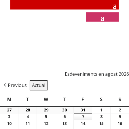
Esdeveniments en agost 2026
Previous
Actual
M
T
W
T
F
S
S
Dimarts
Dimecres
Dijous
Divendres
Dissabte
Di
Dilluns
27
28
29
30
31
1
2
27/07/2026
28/07/2026
29/07/2026
30/07/2026
31/07/2026
01/08/2026
02/
3
4
5
6
8
9
03/08/2026
04/08/2026
05/08/2026
06/08/2026
7
08/08/2026
09/
07/08/2026
10
11
12
13
14
15
16
10/08/2026
11/08/2026
12/08/2026
13/08/2026
14/08/2026
15/08/2026
16/