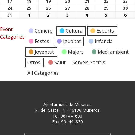
17
18
19
20
21
22
23
17/08/2026
18/08/2026
19/08/2026
20/08/2026
21/08/2026
22/08/2026
23/
24
25
26
27
28
29
30
24/08/2026
25/08/2026
26/08/2026
27/08/2026
28/08/2026
29/08/2026
30/
31
1
2
3
4
5
6
31/08/2026
01/09/2026
02/09/2026
03/09/2026
04/09/2026
05/09/2026
06/
Event
Comerç
Cultura
Esports
Categories
Festes
Igualtat
Infancia
Joventut
Majors
Medi ambient
Otros
Salut
Serveis Socials
All Categories
Ajuntamient de Museros
Pl. del Castell, 1 - 46136 Museros
Tel. 961441680
Fax. 961444830