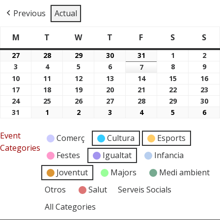
Previous
Actual
M
T
W
T
F
S
S
Dimarts
Dimecres
Dijous
Divendres
Dissabte
Di
Dilluns
27
28
29
30
31
1
2
27/07/2026
28/07/2026
29/07/2026
30/07/2026
31/07/2026
01/08/2026
02/
3
4
5
6
8
9
03/08/2026
04/08/2026
05/08/2026
06/08/2026
7
08/08/2026
09/
07/08/2026
10
11
12
13
14
15
16
10/08/2026
11/08/2026
12/08/2026
13/08/2026
14/08/2026
15/08/2026
16/
17
18
19
20
21
22
23
17/08/2026
18/08/2026
19/08/2026
20/08/2026
21/08/2026
22/08/2026
23/
24
25
26
27
28
29
30
24/08/2026
25/08/2026
26/08/2026
27/08/2026
28/08/2026
29/08/2026
30/
31
1
2
3
4
5
6
31/08/2026
01/09/2026
02/09/2026
03/09/2026
04/09/2026
05/09/2026
06/
Event
Comerç
Cultura
Esports
Categories
Festes
Igualtat
Infancia
Joventut
Majors
Medi ambient
Otros
Salut
Serveis Socials
All Categories