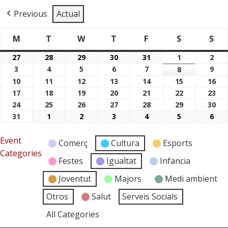
Previous
Actual
M
T
W
T
F
S
S
Dimarts
Dimecres
Dijous
Divendres
Dissabte
Di
Dilluns
27
28
29
30
31
1
2
27/07/2026
28/07/2026
29/07/2026
30/07/2026
31/07/2026
01/08/2026
02/
3
4
5
6
7
9
03/08/2026
04/08/2026
05/08/2026
06/08/2026
07/08/2026
8
09/
08/08/2026
10
11
12
13
14
15
16
10/08/2026
11/08/2026
12/08/2026
13/08/2026
14/08/2026
15/08/2026
16/
17
18
19
20
21
22
23
17/08/2026
18/08/2026
19/08/2026
20/08/2026
21/08/2026
22/08/2026
23/
24
25
26
27
28
29
30
24/08/2026
25/08/2026
26/08/2026
27/08/2026
28/08/2026
29/08/2026
30/
31
1
2
3
4
5
6
31/08/2026
01/09/2026
02/09/2026
03/09/2026
04/09/2026
05/09/2026
06/
Event
Comerç
Cultura
Esports
Categories
Festes
Igualtat
Infancia
Joventut
Majors
Medi ambient
Otros
Salut
Serveis Socials
All Categories