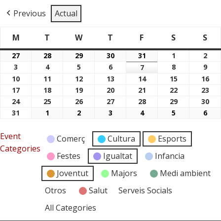
Previous
Actual
M
T
W
T
F
S
S
Dimarts
Dimecres
Dijous
Divendres
Dissabte
Di
Dilluns
27
28
29
30
31
1
2
27/07/2026
28/07/2026
29/07/2026
30/07/2026
31/07/2026
01/08/2026
02/
3
4
5
6
8
9
03/08/2026
04/08/2026
05/08/2026
06/08/2026
7
08/08/2026
09/
07/08/2026
10
11
12
13
14
15
16
10/08/2026
11/08/2026
12/08/2026
13/08/2026
14/08/2026
15/08/2026
16/
17
18
19
20
21
22
23
17/08/2026
18/08/2026
19/08/2026
20/08/2026
21/08/2026
22/08/2026
23/
24
25
26
27
28
29
30
24/08/2026
25/08/2026
26/08/2026
27/08/2026
28/08/2026
29/08/2026
30/
31
1
2
3
4
5
6
31/08/2026
01/09/2026
02/09/2026
03/09/2026
04/09/2026
05/09/2026
06/
Event
Comerç
Cultura
Esports
Categories
Festes
Igualtat
Infancia
Joventut
Majors
Medi ambient
Otros
Salut
Serveis Socials
All Categories