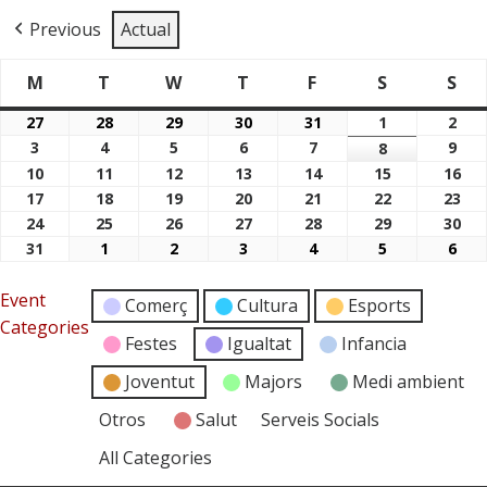
Previous
Actual
M
T
W
T
F
S
S
Dimarts
Dimecres
Dijous
Divendres
Dissabte
Di
Dilluns
27
28
29
30
31
1
2
27/07/2026
28/07/2026
29/07/2026
30/07/2026
31/07/2026
01/08/2026
02/
3
4
5
6
7
9
03/08/2026
04/08/2026
05/08/2026
06/08/2026
07/08/2026
8
09/
08/08/2026
10
11
12
13
14
15
16
10/08/2026
11/08/2026
12/08/2026
13/08/2026
14/08/2026
15/08/2026
16/
17
18
19
20
21
22
23
17/08/2026
18/08/2026
19/08/2026
20/08/2026
21/08/2026
22/08/2026
23/
24
25
26
27
28
29
30
24/08/2026
25/08/2026
26/08/2026
27/08/2026
28/08/2026
29/08/2026
30/
31
1
2
3
4
5
6
31/08/2026
01/09/2026
02/09/2026
03/09/2026
04/09/2026
05/09/2026
06/
Event
Comerç
Cultura
Esports
Categories
Festes
Igualtat
Infancia
Joventut
Majors
Medi ambient
Otros
Salut
Serveis Socials
All Categories