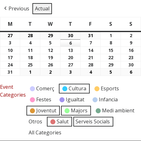
Previous
Actual
M
T
W
T
F
S
S
Dimarts
Dimecres
Dijous
Divendres
Dissabte
Di
Dilluns
27
28
29
30
31
1
2
27/07/2026
28/07/2026
29/07/2026
30/07/2026
31/07/2026
01/08/2026
02/
3
4
5
7
8
9
03/08/2026
04/08/2026
05/08/2026
6
07/08/2026
08/08/2026
09/
06/08/2026
10
11
12
13
14
15
16
10/08/2026
11/08/2026
12/08/2026
13/08/2026
14/08/2026
15/08/2026
16/
17
18
19
20
21
22
23
17/08/2026
18/08/2026
19/08/2026
20/08/2026
21/08/2026
22/08/2026
23/
24
25
26
27
28
29
30
24/08/2026
25/08/2026
26/08/2026
27/08/2026
28/08/2026
29/08/2026
30/
31
1
2
3
4
5
6
31/08/2026
01/09/2026
02/09/2026
03/09/2026
04/09/2026
05/09/2026
06/
Event
Comerç
Cultura
Esports
Categories
Festes
Igualtat
Infancia
Joventut
Majors
Medi ambient
Otros
Salut
Serveis Socials
All Categories