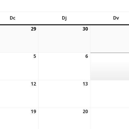
Dc
Dj
Dv
Dimecres
Dijous
Div
29
30
2026
29/07/2026
30/07/2026
5
6
2026
05/08/2026
06/08/2026
12
13
2026
12/08/2026
13/08/2026
19
20
2026
19/08/2026
20/08/2026