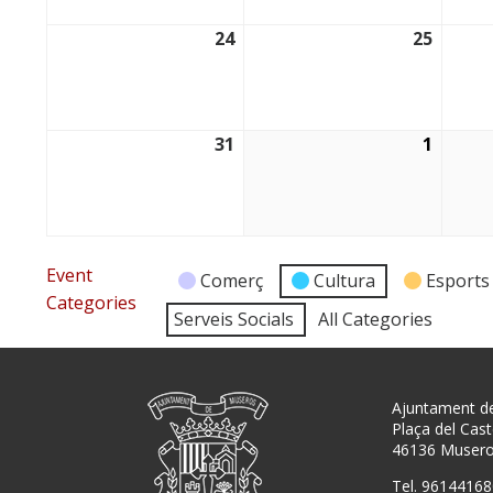
24
25
24/08/2026
25/08/
31
1
31/08/2026
01/09/
Event
Comerç
Cultura
Esports
Categories
Serveis Socials
All Categories
Ajuntament d
Plaça del Caste
46136 Muser
Tel. 96144168