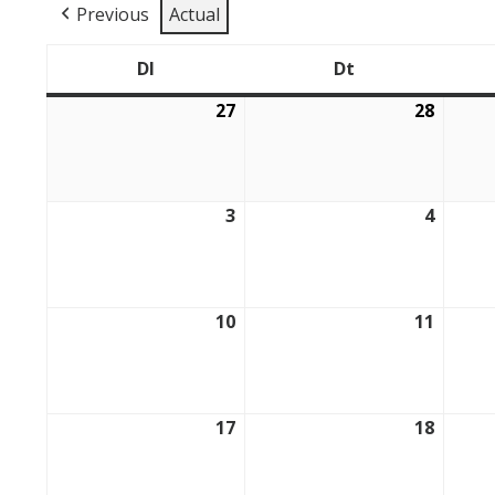
Previous
Actual
Dl
Dt
Dilluns
Dimarts
27
28
27/07/2026
28/07/
3
4
03/08/2026
04/08/
10
11
10/08/2026
11/08/
17
18
17/08/2026
18/08/