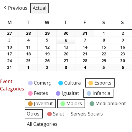
Previous
Actual
M
T
W
T
F
S
S
Dimarts
Dimecres
Dijous
Divendres
Dissabte
Di
Dilluns
27
28
29
30
31
1
2
27/07/2026
28/07/2026
29/07/2026
30/07/2026
31/07/2026
01/08/2026
02/
3
4
5
7
8
9
03/08/2026
04/08/2026
05/08/2026
6
07/08/2026
08/08/2026
09/
06/08/2026
10
11
12
13
14
15
16
10/08/2026
11/08/2026
12/08/2026
13/08/2026
14/08/2026
15/08/2026
16/
17
18
19
20
21
22
23
17/08/2026
18/08/2026
19/08/2026
20/08/2026
21/08/2026
22/08/2026
23/
24
25
26
27
28
29
30
24/08/2026
25/08/2026
26/08/2026
27/08/2026
28/08/2026
29/08/2026
30/
31
1
2
3
4
5
6
31/08/2026
01/09/2026
02/09/2026
03/09/2026
04/09/2026
05/09/2026
06/
Event
Comerç
Cultura
Esports
Categories
Festes
Igualtat
Infancia
Joventut
Majors
Medi ambient
Otros
Salut
Serveis Socials
All Categories