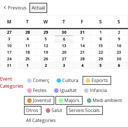
Previous
Actual
M
T
W
T
F
S
S
Dimarts
Dimecres
Dijous
Divendres
Dissabte
Di
Dilluns
27
28
29
30
31
1
2
27/07/2026
28/07/2026
29/07/2026
30/07/2026
31/07/2026
01/08/2026
02/
3
4
5
7
8
9
03/08/2026
04/08/2026
05/08/2026
6
07/08/2026
08/08/2026
09/
06/08/2026
10
11
12
13
14
15
16
10/08/2026
11/08/2026
12/08/2026
13/08/2026
14/08/2026
15/08/2026
16/
17
18
19
20
21
22
23
17/08/2026
18/08/2026
19/08/2026
20/08/2026
21/08/2026
22/08/2026
23/
24
25
26
27
28
29
30
24/08/2026
25/08/2026
26/08/2026
27/08/2026
28/08/2026
29/08/2026
30/
31
1
2
3
4
5
6
31/08/2026
01/09/2026
02/09/2026
03/09/2026
04/09/2026
05/09/2026
06/
Event
Comerç
Cultura
Esports
Categories
Festes
Igualtat
Infancia
Joventut
Majors
Medi ambient
Otros
Salut
Serveis Socials
All Categories