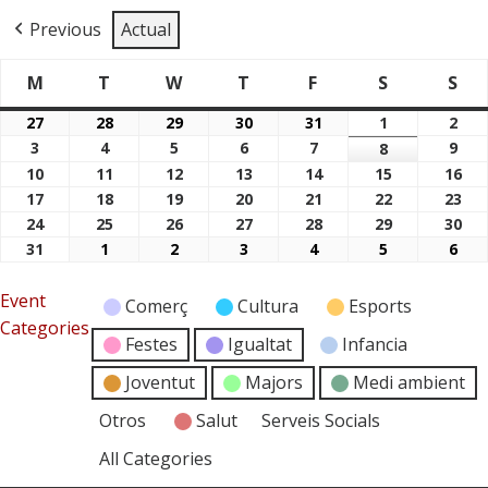
Previous
Actual
M
T
W
T
F
S
S
Dimarts
Dimecres
Dijous
Divendres
Dissabte
Di
Dilluns
27
28
29
30
31
1
2
27/07/2026
28/07/2026
29/07/2026
30/07/2026
31/07/2026
01/08/2026
02/
3
4
5
6
7
9
03/08/2026
04/08/2026
05/08/2026
06/08/2026
07/08/2026
8
09/
08/08/2026
10
11
12
13
14
15
16
10/08/2026
11/08/2026
12/08/2026
13/08/2026
14/08/2026
15/08/2026
16/
17
18
19
20
21
22
23
17/08/2026
18/08/2026
19/08/2026
20/08/2026
21/08/2026
22/08/2026
23/
24
25
26
27
28
29
30
24/08/2026
25/08/2026
26/08/2026
27/08/2026
28/08/2026
29/08/2026
30/
31
1
2
3
4
5
6
31/08/2026
01/09/2026
02/09/2026
03/09/2026
04/09/2026
05/09/2026
06/
Event
Comerç
Cultura
Esports
Categories
Festes
Igualtat
Infancia
Joventut
Majors
Medi ambient
Otros
Salut
Serveis Socials
All Categories