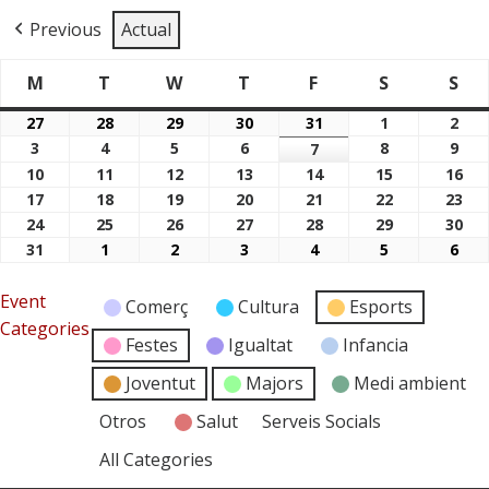
Previous
Actual
M
T
W
T
F
S
S
Dimarts
Dimecres
Dijous
Divendres
Dissabte
Di
Dilluns
27
28
29
30
31
1
2
27/07/2026
28/07/2026
29/07/2026
30/07/2026
31/07/2026
01/08/2026
02/
3
4
5
6
8
9
03/08/2026
04/08/2026
05/08/2026
06/08/2026
7
08/08/2026
09/
07/08/2026
10
11
12
13
14
15
16
10/08/2026
11/08/2026
12/08/2026
13/08/2026
14/08/2026
15/08/2026
16/
17
18
19
20
21
22
23
17/08/2026
18/08/2026
19/08/2026
20/08/2026
21/08/2026
22/08/2026
23/
24
25
26
27
28
29
30
24/08/2026
25/08/2026
26/08/2026
27/08/2026
28/08/2026
29/08/2026
30/
31
1
2
3
4
5
6
31/08/2026
01/09/2026
02/09/2026
03/09/2026
04/09/2026
05/09/2026
06/
Event
Comerç
Cultura
Esports
Categories
Festes
Igualtat
Infancia
Joventut
Majors
Medi ambient
Otros
Salut
Serveis Socials
All Categories