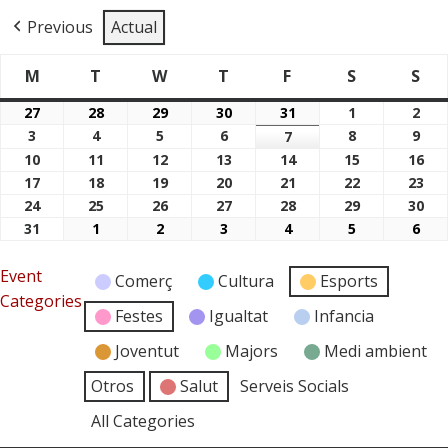
Previous
Actual
M
T
W
T
F
S
S
Dimarts
Dimecres
Dijous
Divendres
Dissabte
Di
Dilluns
27
28
29
30
31
1
2
27/07/2026
28/07/2026
29/07/2026
30/07/2026
31/07/2026
01/08/2026
02/
3
4
5
6
8
9
03/08/2026
04/08/2026
05/08/2026
06/08/2026
7
08/08/2026
09/
07/08/2026
10
11
12
13
14
15
16
10/08/2026
11/08/2026
12/08/2026
13/08/2026
14/08/2026
15/08/2026
16/
17
18
19
20
21
22
23
17/08/2026
18/08/2026
19/08/2026
20/08/2026
21/08/2026
22/08/2026
23/
24
25
26
27
28
29
30
24/08/2026
25/08/2026
26/08/2026
27/08/2026
28/08/2026
29/08/2026
30/
31
1
2
3
4
5
6
31/08/2026
01/09/2026
02/09/2026
03/09/2026
04/09/2026
05/09/2026
06/
Event
Comerç
Cultura
Esports
Categories
Festes
Igualtat
Infancia
Joventut
Majors
Medi ambient
Otros
Salut
Serveis Socials
All Categories