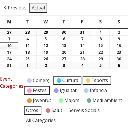
Previous
Actual
M
T
W
T
F
S
S
Dimarts
Dimecres
Dijous
Divendres
Dissabte
Di
Dilluns
27
28
29
30
31
1
2
27/07/2026
28/07/2026
29/07/2026
30/07/2026
31/07/2026
01/08/2026
02/
3
4
5
6
7
8
9
03/08/2026
04/08/2026
05/08/2026
06/08/2026
07/08/2026
08/08/2026
09/
11
12
13
14
15
16
10
11/08/2026
12/08/2026
13/08/2026
14/08/2026
15/08/2026
16/
10/08/2026
17
18
19
20
21
22
23
17/08/2026
18/08/2026
19/08/2026
20/08/2026
21/08/2026
22/08/2026
23/
24
25
26
27
28
29
30
24/08/2026
25/08/2026
26/08/2026
27/08/2026
28/08/2026
29/08/2026
30/
31
1
2
3
4
5
6
31/08/2026
01/09/2026
02/09/2026
03/09/2026
04/09/2026
05/09/2026
06/
Event
Comerç
Cultura
Esports
Categories
Festes
Igualtat
Infancia
Joventut
Majors
Medi ambient
Otros
Salut
Serveis Socials
All Categories