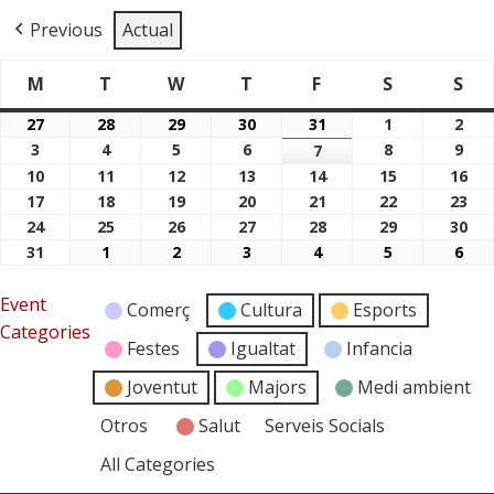
Previous
Actual
M
T
W
T
F
S
S
Dimarts
Dimecres
Dijous
Divendres
Dissabte
Di
Dilluns
27
28
29
30
31
1
2
27/07/2026
28/07/2026
29/07/2026
30/07/2026
31/07/2026
01/08/2026
02/
3
4
5
6
8
9
03/08/2026
04/08/2026
05/08/2026
06/08/2026
7
08/08/2026
09/
07/08/2026
10
11
12
13
14
15
16
10/08/2026
11/08/2026
12/08/2026
13/08/2026
14/08/2026
15/08/2026
16/
17
18
19
20
21
22
23
17/08/2026
18/08/2026
19/08/2026
20/08/2026
21/08/2026
22/08/2026
23/
24
25
26
27
28
29
30
24/08/2026
25/08/2026
26/08/2026
27/08/2026
28/08/2026
29/08/2026
30/
31
1
2
3
4
5
6
31/08/2026
01/09/2026
02/09/2026
03/09/2026
04/09/2026
05/09/2026
06/
Event
Comerç
Cultura
Esports
Categories
Festes
Igualtat
Infancia
Joventut
Majors
Medi ambient
Otros
Salut
Serveis Socials
All Categories