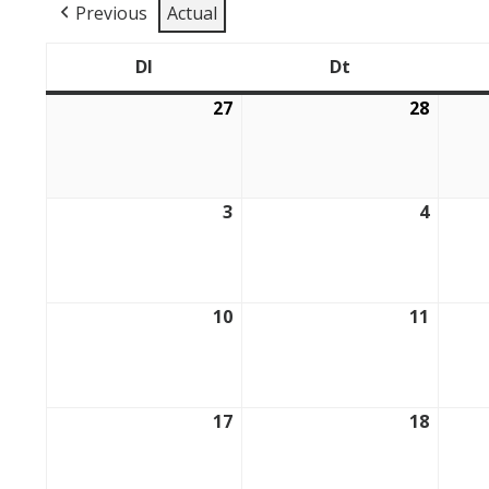
Previous
Actual
Dl
Dt
Dilluns
Dimarts
27
28
27/07/2026
28/07/
3
4
03/08/2026
04/08/
10
11
10/08/2026
11/08/
17
18
17/08/2026
18/08/