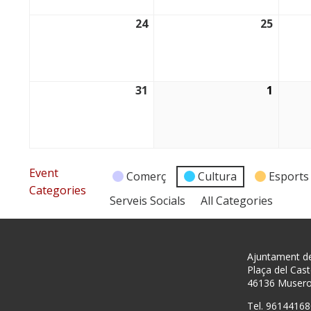
24
25
24/08/2026
25/08/
31
1
31/08/2026
01/09/
Event
Comerç
Cultura
Esports
Categories
Serveis Socials
All Categories
Ajuntament d
Plaça del Caste
46136 Muser
Tel. 96144168