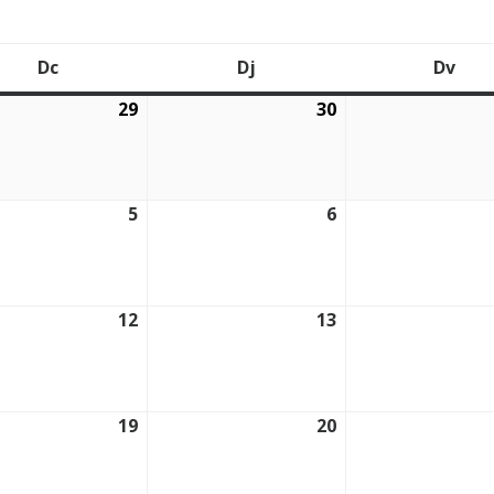
Dc
Dj
Dv
Dimecres
Dijous
Div
29
30
2026
29/07/2026
30/07/2026
5
6
2026
05/08/2026
06/08/2026
12
13
2026
12/08/2026
13/08/2026
19
20
2026
19/08/2026
20/08/2026