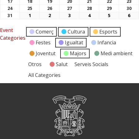
17
18
19
20
21
22
23
17/08/2026
18/08/2026
19/08/2026
20/08/2026
21/08/2026
22/08/2026
23/
24
25
26
27
28
29
30
24/08/2026
25/08/2026
26/08/2026
27/08/2026
28/08/2026
29/08/2026
30/
31
1
2
3
4
5
6
31/08/2026
01/09/2026
02/09/2026
03/09/2026
04/09/2026
05/09/2026
06/
Event
Comerç
Cultura
Esports
Categories
Festes
Igualtat
Infancia
Joventut
Majors
Medi ambient
Otros
Salut
Serveis Socials
All Categories