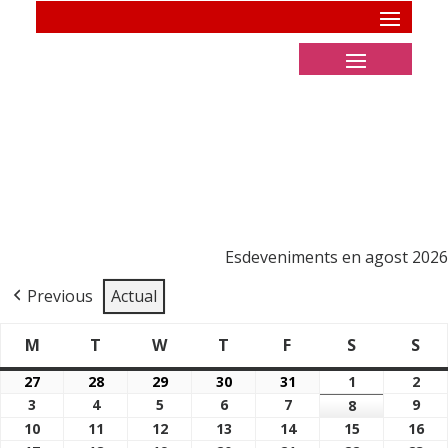
Esdeveniments en agost 2026
Previous
Actual
M
T
W
T
F
S
S
Dimarts
Dimecres
Dijous
Divendres
Dissabte
Di
Dilluns
27
28
29
30
31
1
2
27/07/2026
28/07/2026
29/07/2026
30/07/2026
31/07/2026
01/08/2026
02/
3
4
5
6
7
9
03/08/2026
04/08/2026
05/08/2026
06/08/2026
07/08/2026
8
09/
08/08/2026
10
11
12
13
14
15
16
10/08/2026
11/08/2026
12/08/2026
13/08/2026
14/08/2026
15/08/2026
16/