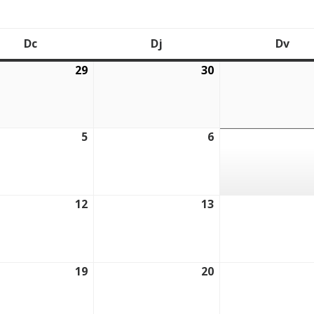
Dc
Dj
Dv
Dimecres
Dijous
Div
29
30
2026
29/07/2026
30/07/2026
5
6
2026
05/08/2026
06/08/2026
12
13
2026
12/08/2026
13/08/2026
19
20
2026
19/08/2026
20/08/2026