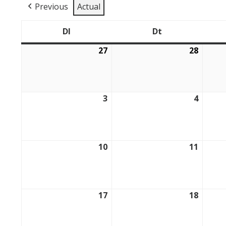
Previous
Actual
Dl
Dt
Dilluns
Dimarts
27
28
27/07/2026
28/07/
3
4
03/08/2026
04/08/
10
11
10/08/2026
11/08/
17
18
17/08/2026
18/08/