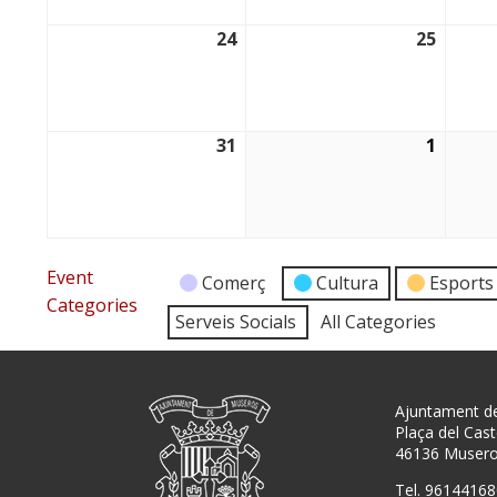
24
25
24/08/2026
25/08/
31
1
31/08/2026
01/09/
Event
Comerç
Cultura
Esports
Categories
Serveis Socials
All Categories
Ajuntament d
Plaça del Caste
46136 Muser
Tel. 96144168