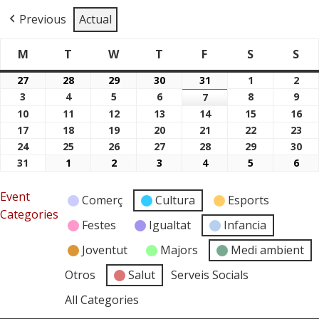
Previous
Actual
M
T
W
T
F
S
S
Dimarts
Dimecres
Dijous
Divendres
Dissabte
Di
Dilluns
27
28
29
30
31
1
2
27/07/2026
28/07/2026
29/07/2026
30/07/2026
31/07/2026
01/08/2026
02/
3
4
5
6
8
9
03/08/2026
04/08/2026
05/08/2026
06/08/2026
7
08/08/2026
09/
07/08/2026
10
11
12
13
14
15
16
10/08/2026
11/08/2026
12/08/2026
13/08/2026
14/08/2026
15/08/2026
16/
17
18
19
20
21
22
23
17/08/2026
18/08/2026
19/08/2026
20/08/2026
21/08/2026
22/08/2026
23/
24
25
26
27
28
29
30
24/08/2026
25/08/2026
26/08/2026
27/08/2026
28/08/2026
29/08/2026
30/
31
1
2
3
4
5
6
31/08/2026
01/09/2026
02/09/2026
03/09/2026
04/09/2026
05/09/2026
06/
Event
Comerç
Cultura
Esports
Categories
Festes
Igualtat
Infancia
Joventut
Majors
Medi ambient
Otros
Salut
Serveis Socials
All Categories