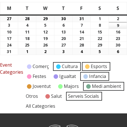
M
T
W
T
F
S
S
Dimarts
Dimecres
Dijous
Divendres
Dissabte
Di
Dilluns
27
28
29
30
31
1
2
27/07/2026
28/07/2026
29/07/2026
30/07/2026
31/07/2026
01/08/2026
02/
3
4
5
6
7
8
03/08/2026
04/08/2026
05/08/2026
06/08/2026
07/08/2026
08/08/2026
9
09/
10
11
12
13
14
15
16
10/08/2026
11/08/2026
12/08/2026
13/08/2026
14/08/2026
15/08/2026
16/
17
18
19
20
21
22
23
17/08/2026
18/08/2026
19/08/2026
20/08/2026
21/08/2026
22/08/2026
23/
24
25
26
27
28
29
30
24/08/2026
25/08/2026
26/08/2026
27/08/2026
28/08/2026
29/08/2026
30/
31
1
2
3
4
5
6
31/08/2026
01/09/2026
02/09/2026
03/09/2026
04/09/2026
05/09/2026
06/
Event
Comerç
Cultura
Esports
Categories
Festes
Igualtat
Infancia
Joventut
Majors
Medi ambient
Otros
Salut
Serveis Socials
All Categories