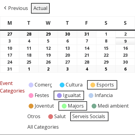
Previous
Actual
M
T
W
T
F
S
S
Dimarts
Dimecres
Dijous
Divendres
Dissabte
Di
Dilluns
27
28
29
30
31
1
2
27/07/2026
28/07/2026
29/07/2026
30/07/2026
31/07/2026
01/08/2026
02/
3
4
5
6
7
8
03/08/2026
04/08/2026
05/08/2026
06/08/2026
07/08/2026
08/08/2026
9
09/
10
11
12
13
14
15
16
10/08/2026
11/08/2026
12/08/2026
13/08/2026
14/08/2026
15/08/2026
16/
17
18
19
20
21
22
23
17/08/2026
18/08/2026
19/08/2026
20/08/2026
21/08/2026
22/08/2026
23/
24
25
26
27
28
29
30
24/08/2026
25/08/2026
26/08/2026
27/08/2026
28/08/2026
29/08/2026
30/
31
1
2
3
4
5
6
31/08/2026
01/09/2026
02/09/2026
03/09/2026
04/09/2026
05/09/2026
06/
Event
Comerç
Cultura
Esports
Categories
Festes
Igualtat
Infancia
Joventut
Majors
Medi ambient
Otros
Salut
Serveis Socials
All Categories