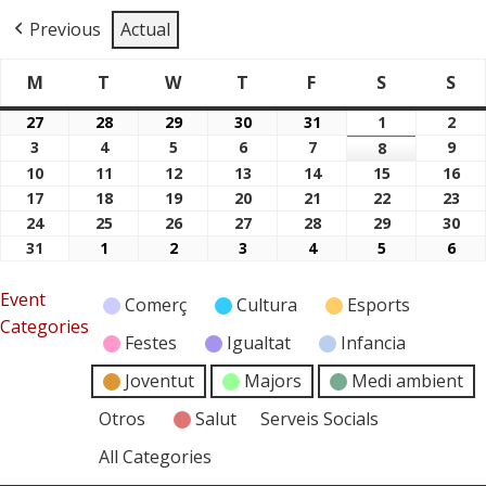
Previous
Actual
M
T
W
T
F
S
S
Dimarts
Dimecres
Dijous
Divendres
Dissabte
Di
Dilluns
27
28
29
30
31
1
2
27/07/2026
28/07/2026
29/07/2026
30/07/2026
31/07/2026
01/08/2026
02/
3
4
5
6
7
9
03/08/2026
04/08/2026
05/08/2026
06/08/2026
07/08/2026
8
09/
08/08/2026
10
11
12
13
14
15
16
10/08/2026
11/08/2026
12/08/2026
13/08/2026
14/08/2026
15/08/2026
16/
17
18
19
20
21
22
23
17/08/2026
18/08/2026
19/08/2026
20/08/2026
21/08/2026
22/08/2026
23/
24
25
26
27
28
29
30
24/08/2026
25/08/2026
26/08/2026
27/08/2026
28/08/2026
29/08/2026
30/
31
1
2
3
4
5
6
31/08/2026
01/09/2026
02/09/2026
03/09/2026
04/09/2026
05/09/2026
06/
Event
Comerç
Cultura
Esports
Categories
Festes
Igualtat
Infancia
Joventut
Majors
Medi ambient
Otros
Salut
Serveis Socials
All Categories