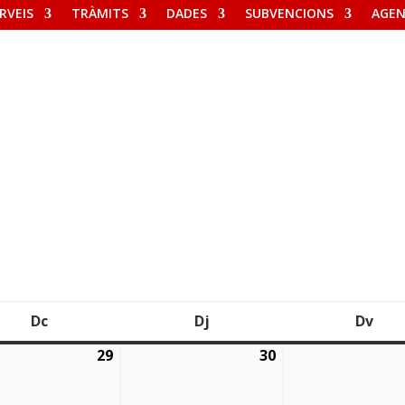
RVEIS
TRÀMITS
DADES
SUBVENCIONS
AGE
Dc
Dj
Dv
Dimecres
Dijous
Div
29
30
2026
29/07/2026
30/07/2026