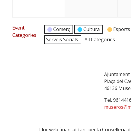
Event
Comerç
Cultura
Esports
Categories
Serveis Socials
All Categories
Ajuntament
Plaça del Cas
46136 Muse
Tel. 961441
museros@m
Lloc web finançat tant per la Conselleria 