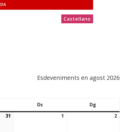
NDA
Castellano
Esdeveniments en agost 2026
Ds
Dg
endres
Dissabte
Diumenge
31
1
2
31/07/2026
01/08/2026
02/08