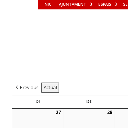
INICI
AJUNTAMENT
ESPAIS
SE
Previous
Actual
Dl
Dt
Dilluns
Dimarts
27
28
27/07/2026
28/07/