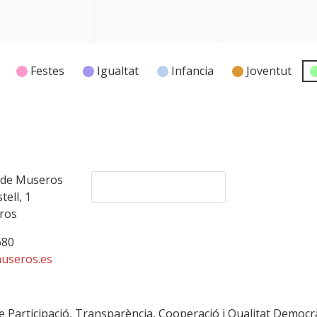
Festes
Igualtat
Infancia
Joventut
 de Museros
tell, 1
ros
Política de privacitat
Avís legal
680
Politica de Cookies
useros.es
de Participació, Transparència, Cooperació i Qualitat Democrà