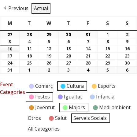
Previous
Actual
M
T
W
T
F
S
S
Dimarts
Dimecres
Dijous
Divendres
Dissabte
Di
Dilluns
27
28
29
30
31
1
2
27/07/2026
28/07/2026
29/07/2026
30/07/2026
31/07/2026
01/08/2026
02/
3
4
5
6
7
8
9
03/08/2026
04/08/2026
05/08/2026
06/08/2026
07/08/2026
08/08/2026
09/
11
12
13
14
15
16
10
11/08/2026
12/08/2026
13/08/2026
14/08/2026
15/08/2026
16/
10/08/2026
17
18
19
20
21
22
23
17/08/2026
18/08/2026
19/08/2026
20/08/2026
21/08/2026
22/08/2026
23/
24
25
26
27
28
29
30
24/08/2026
25/08/2026
26/08/2026
27/08/2026
28/08/2026
29/08/2026
30/
31
1
2
3
4
5
6
31/08/2026
01/09/2026
02/09/2026
03/09/2026
04/09/2026
05/09/2026
06/
Event
Comerç
Cultura
Esports
Categories
Festes
Igualtat
Infancia
Joventut
Majors
Medi ambient
Otros
Salut
Serveis Socials
All Categories