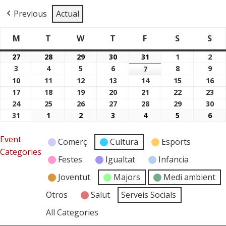
Previous
Actual
M
T
W
T
F
S
S
Dimarts
Dimecres
Dijous
Divendres
Dissabte
Di
Dilluns
27
28
29
30
31
1
2
27/07/2026
28/07/2026
29/07/2026
30/07/2026
31/07/2026
01/08/2026
02/
3
4
5
6
8
9
03/08/2026
04/08/2026
05/08/2026
06/08/2026
7
08/08/2026
09/
07/08/2026
10
11
12
13
14
15
16
10/08/2026
11/08/2026
12/08/2026
13/08/2026
14/08/2026
15/08/2026
16/
17
18
19
20
21
22
23
17/08/2026
18/08/2026
19/08/2026
20/08/2026
21/08/2026
22/08/2026
23/
24
25
26
27
28
29
30
24/08/2026
25/08/2026
26/08/2026
27/08/2026
28/08/2026
29/08/2026
30/
31
1
2
3
4
5
6
31/08/2026
01/09/2026
02/09/2026
03/09/2026
04/09/2026
05/09/2026
06/
Event
Comerç
Cultura
Esports
Categories
Festes
Igualtat
Infancia
Joventut
Majors
Medi ambient
Otros
Salut
Serveis Socials
All Categories