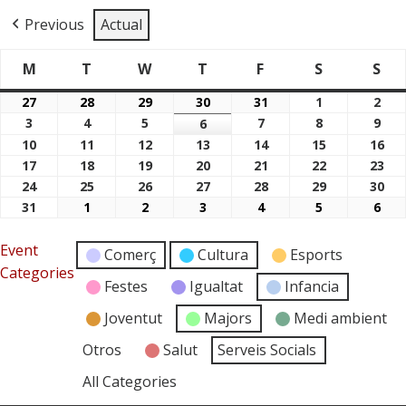
Previous
Actual
M
T
W
T
F
S
S
Dimarts
Dimecres
Dijous
Divendres
Dissabte
Di
Dilluns
27
28
29
30
31
1
2
27/07/2026
28/07/2026
29/07/2026
30/07/2026
31/07/2026
01/08/2026
02/
3
4
5
7
8
9
03/08/2026
04/08/2026
05/08/2026
6
07/08/2026
08/08/2026
09/
06/08/2026
10
11
12
13
14
15
16
10/08/2026
11/08/2026
12/08/2026
13/08/2026
14/08/2026
15/08/2026
16/
17
18
19
20
21
22
23
17/08/2026
18/08/2026
19/08/2026
20/08/2026
21/08/2026
22/08/2026
23/
24
25
26
27
28
29
30
24/08/2026
25/08/2026
26/08/2026
27/08/2026
28/08/2026
29/08/2026
30/
31
1
2
3
4
5
6
31/08/2026
01/09/2026
02/09/2026
03/09/2026
04/09/2026
05/09/2026
06/
Event
Comerç
Cultura
Esports
Categories
Festes
Igualtat
Infancia
Joventut
Majors
Medi ambient
Otros
Salut
Serveis Socials
All Categories