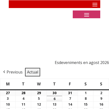
Esdeveniments en agost 2026
Previous
Actual
M
T
W
T
F
S
S
Dimarts
Dimecres
Dijous
Divendres
Dissabte
Di
Dilluns
27
28
29
30
31
1
2
27/07/2026
28/07/2026
29/07/2026
30/07/2026
31/07/2026
01/08/2026
02/
3
4
5
7
8
9
03/08/2026
04/08/2026
05/08/2026
6
07/08/2026
08/08/2026
09/
06/08/2026
10
11
12
13
14
15
16
10/08/2026
11/08/2026
12/08/2026
13/08/2026
14/08/2026
15/08/2026
16/