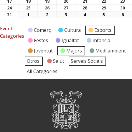
17
18
19
20
21
22
23
17/08/2026
18/08/2026
19/08/2026
20/08/2026
21/08/2026
22/08/2026
23/
24
25
26
27
28
29
30
24/08/2026
25/08/2026
26/08/2026
27/08/2026
28/08/2026
29/08/2026
30/
31
1
2
3
4
5
6
31/08/2026
01/09/2026
02/09/2026
03/09/2026
04/09/2026
05/09/2026
06/
Event
Comerç
Cultura
Esports
Categories
Festes
Igualtat
Infancia
Joventut
Majors
Medi ambient
Otros
Salut
Serveis Socials
All Categories