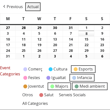
Previous
Actual
M
T
W
T
F
S
S
Dimarts
Dimecres
Dijous
Divendres
Dissabte
Di
Dilluns
27
28
29
30
31
1
2
27/07/2026
28/07/2026
29/07/2026
30/07/2026
31/07/2026
01/08/2026
02/
3
4
5
6
7
9
03/08/2026
04/08/2026
05/08/2026
06/08/2026
07/08/2026
8
09/
08/08/2026
10
11
12
13
14
15
16
10/08/2026
11/08/2026
12/08/2026
13/08/2026
14/08/2026
15/08/2026
16/
17
18
19
20
21
22
23
17/08/2026
18/08/2026
19/08/2026
20/08/2026
21/08/2026
22/08/2026
23/
24
25
26
27
28
29
30
24/08/2026
25/08/2026
26/08/2026
27/08/2026
28/08/2026
29/08/2026
30/
31
1
2
3
4
5
6
31/08/2026
01/09/2026
02/09/2026
03/09/2026
04/09/2026
05/09/2026
06/
Event
Comerç
Cultura
Esports
Categories
Festes
Igualtat
Infancia
Joventut
Majors
Medi ambient
Otros
Salut
Serveis Socials
All Categories