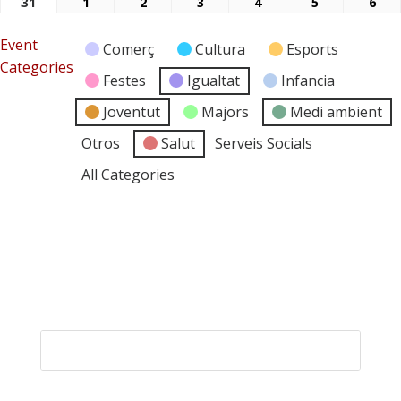
31
1
2
3
4
5
6
31/08/2026
01/09/2026
02/09/2026
03/09/2026
04/09/2026
05/09/2026
06/
Event
Comerç
Cultura
Esports
Categories
Festes
Igualtat
Infancia
Joventut
Majors
Medi ambient
Otros
Salut
Serveis Socials
All Categories