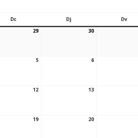
Dc
Dj
Dv
Dimecres
Dijous
Div
29
30
2026
29/07/2026
30/07/2026
5
6
2026
05/08/2026
06/08/2026
12
13
2026
12/08/2026
13/08/2026
19
20
2026
19/08/2026
20/08/2026