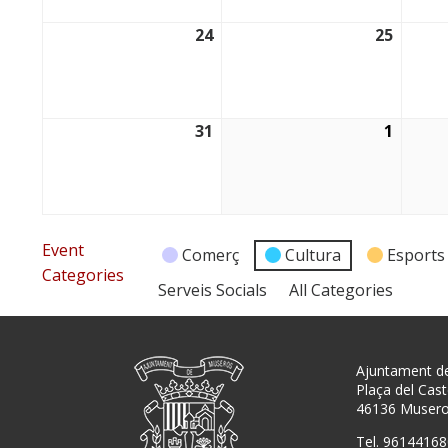
24
25
24/08/2026
25/08/
31
1
31/08/2026
01/09/
Event
Comerç
Cultura
Esports
Categories
Serveis Socials
All Categories
Ajuntament d
Plaça del Caste
46136 Muser
Tel. 96144168