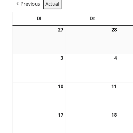
Previous
Actual
Dl
Dt
Dilluns
Dimarts
27
28
27/07/2026
28/07/
3
4
03/08/2026
04/08/
10
11
10/08/2026
11/08/
17
18
17/08/2026
18/08/