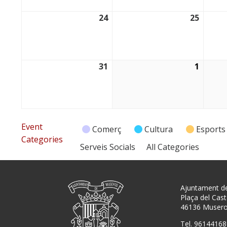
24
25
24/08/2026
25/08/
31
1
31/08/2026
01/09/
Event
Comerç
Cultura
Esports
Categories
Serveis Socials
All Categories
Ajuntament d
Plaça del Caste
46136 Muser
Tel. 96144168