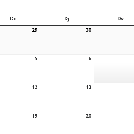
Dc
Dj
Dv
Dimecres
Dijous
Div
29
30
2026
29/07/2026
30/07/2026
5
6
2026
05/08/2026
06/08/2026
12
13
2026
12/08/2026
13/08/2026
19
20
2026
19/08/2026
20/08/2026