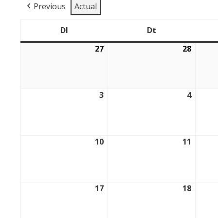
Previous
Actual
Dl
Dt
Dilluns
Dimarts
27
28
27/07/2026
28/07/
3
4
03/08/2026
04/08/
10
11
10/08/2026
11/08/
17
18
17/08/2026
18/08/